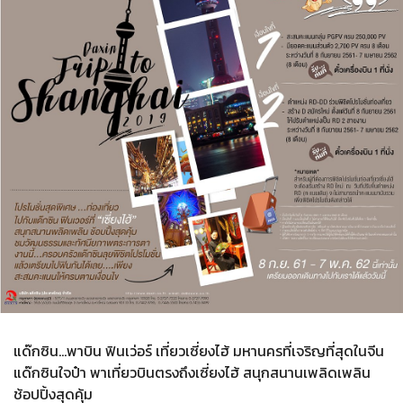
แด๊กซิน...พาบิน ฟินเว่อร์ เที่ยวเซี่ยงไฮ้ มหานครที่เจริญที่สุดในจีน
แด๊กซินใจป๋า พาเที่ยวบินตรงถึงเซี่ยงไฮ้ สนุกสนานเพลิดเพลิน
ช้อปปิ้งสุดคุ้ม