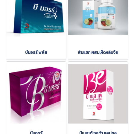
บีมอรร์ พลัส
ส้มแขก ผสมเห็ดหลินจือ
บีมอรร์
บีเนสเต้ กลูต้า แคปซูล