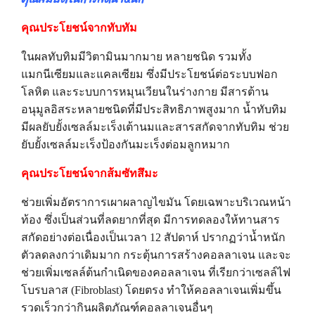
คุณประโยชน์จากทับทัม
ในผลทับทิมมีวิตามินมากมาย หลายชนิด รวมทั้ง
แมกนีเซียมและแคลเซียม ซึ่งมีประโยชน์ต่อระบบฟอก
โลหิต และระบบการหมุนเวียนในร่างกาย มีสารต้าน
อนุมูลอิสระหลายชนิดที่มีประสิทธิภาพสูงมาก น้ำทับทิม
มีผลยับยั้งเซลล์มะเร็งเต้านมและสารสกัดจากทับทิม ช่วย
ยับยั้งเซลล์มะเร็งป้องกันมะเร็งต่อมลูกหมาก
คุณประโยชน์จากส้มซัทสึมะ
ช่วยเพิ่มอัตราการเผาผลาญไขมัน โดยเฉพาะบริเวณหน้า
ท้อง ซึ่งเป็นส่วนที่ลดยากที่สุด มีการทดลองให้ทานสาร
สกัดอย่างต่อเนื่องเป็นเวลา 12 สัปดาห์ ปรากฏว่าน้ำหนัก
ตัวลดลงกว่าเดิมมาก กระตุ้นการสร้างคอลลาเจน และจะ
ช่วยเพิ่มเซลล์ต้นกำเนิดของคอลลาเจน ที่เรียกว่าเซลล์ไฟ
โบรบลาส (Fibroblast) โดยตรง ทำให้คอลลาเจนเพิ่มขึ้น
รวดเร็วกว่ากินผลิตภัณฑ์คอลลาเจนอื่นๆ