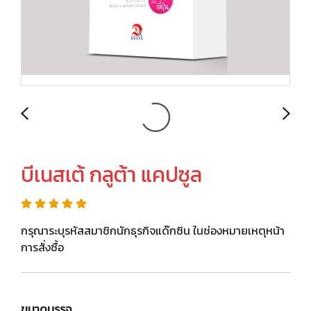
บีเนสเต้ กลูต้า แคปซูล
กรุณาระบุรหัสสมาชิกนักธุรกิจแด๊กซิน ในช่องหมายเหตุหน้า
การสั่งซื้อ
ขนาดบรรจุ