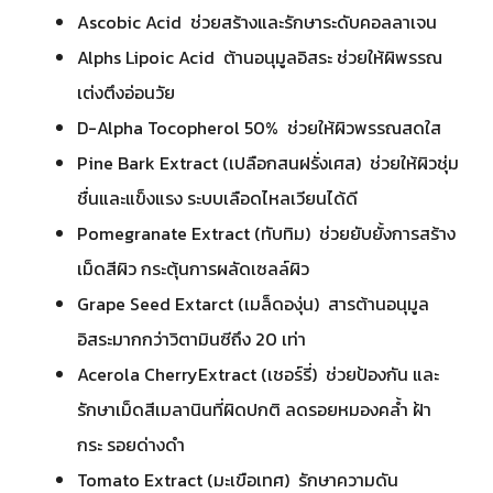
Ascobic Acid ช่วยสร้างและรักษาระดับคอลลาเจน
Alphs Lipoic Acid ต้านอนุมูลอิสระ ช่วยให้ผิพรรณ
เต่งตึงอ่อนวัย
D-Alpha Tocopherol 50% ช่วยให้ผิวพรรณสดใส
Pine Bark Extract (เปลือกสนฝรั่งเศส) ช่วยให้ผิวชุ่ม
ชื่นและแข็งแรง ระบบเลือดไหลเวียนได้ดี
Pomegranate Extract (ทับทิม) ช่วยยับยั้งการสร้าง
เม็ดสีผิว กระตุ้นการผลัดเซลล์ผิว
Grape Seed Extarct (เมล็ดองุ่น) สารต้านอนุมูล
อิสระมากกว่าวิตามินซีถึง 20 เท่า
Acerola CherryExtract (เชอร์รี่) ช่วยป้องกัน และ
รักษาเม็ดสีเมลานินที่ผิดปกติ ลดรอยหมองคล้ำ ฝ้า
กระ รอยด่างดำ
Tomato Extract (มะเขือเทศ) รักษาความดัน