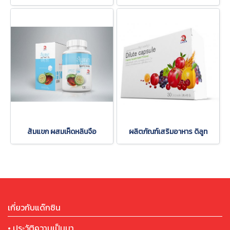
ส้มแขก ผสมเห็ดหลินจือ
ผลิตภัณฑ์เสริมอาหาร ดิลูท
เกี่ยวกับแด๊กซิน
• ประวัติความเป็นมา