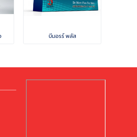
อ
บีมอรร์ พลัส