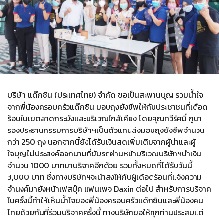
บริษัท แด๊กซิน (ประเทศไทย) จำกัด ขอเป็นสะพานบุญ รวมน้ำใจ
จากพี่น้องครอบครัวแด๊กซิน มอบถุงยังชีพให้กับประชาชนที่เดือด
ร้อนในเขตลาดกระบังและบริเวณใกล้เคียง โดยคุณทวีรัศมิ์ กูนา
รองประธานกรรมการบริษัทฯเป็นตัวแทนส่งมอบถุงยังชีพจำนวน
กว่า 250 ถุง นอกจากนี้ยังได้รับเงินสดเพิ่มเติมจากผู้นำและผู้
ใจบุญไม่ประสงค์ออกนามที่ขับรถผ่านหน้าบริเวณบริษัทฯนำเงิน
จำนวน 1000 บาทมาบริจาคอีกด้วย รวมทั้งหมดที่ได้รับวันนี้
3,000 บาท ซึ่งทางบริษัทฯจะนำส่งให้กับผู้เดือดร้อนที่แจ้งความ
จำนงค์มายังหน้าเฟสบุ๊ค แฟนเพจ Daxin ต่อไป สำหรับการบริจาค
ในครั้งนี้ทำให้เห็นน้ำใจของพี่น้องครอบครัวแด๊กซินและพี่น้องคน
ไทยด้วยกันที่ร่วมบริจาคครั้งนี้ ทางบริษัทขอให้ทุกท่านประสบแต่