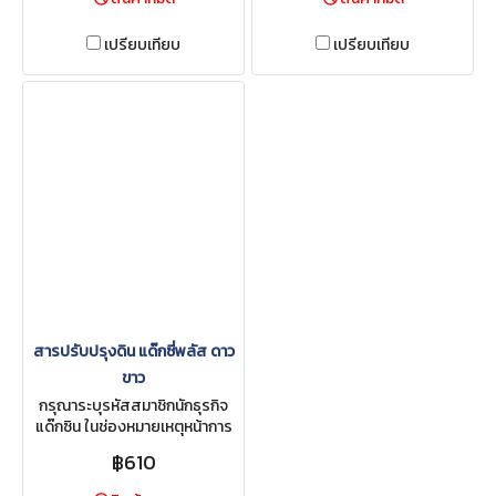
เปรียบเทียบ
เปรียบเทียบ
สารปรับปรุงดิน แด๊กซี่พลัส ดาว
ขาว
กรุณาระบุรหัสสมาชิกนักธุรกิจ
แด๊กซิน ในช่องหมายเหตุหน้าการ
สั่งซื้อ
฿610